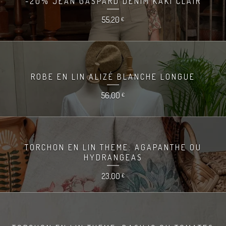
-20% JEAN GASPARD DENIM KAKI CLAIR
55,20
€
ROBE EN LIN ALIZÉ BLANCHE LONGUE
56,00
€
TORCHON EN LIN THEME: AGAPANTHE OU
HYDRANGEAS
23,00
€