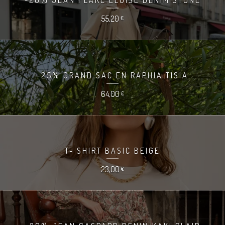
55,20
€
-25% GRAND SAC EN RAPHIA TISIA
64,00
€
T- SHIRT BASIC BEIGE
23,00
€