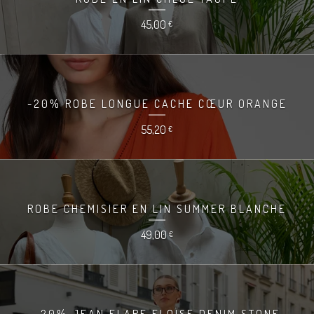
45,00
€
-20% ROBE LONGUE CACHE CŒUR ORANGE
55,20
€
ROBE CHEMISIER EN LIN SUMMER BLANCHE
49,00
€
-20% JEAN FLARE ELOÏSE DENIM STONE