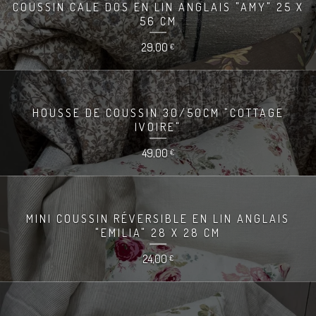
COUSSIN CALE DOS EN LIN ANGLAIS "AMY" 25 X
56 CM
29,00
€
HOUSSE DE COUSSIN 30/50CM "COTTAGE
IVOIRE"
49,00
€
MINI COUSSIN RÉVERSIBLE EN LIN ANGLAIS
"EMILIA" 28 X 28 CM
24,00
€