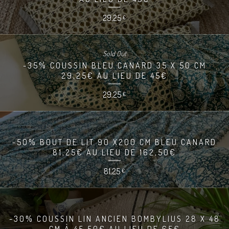
29,25
€
Sold Out
-35% COUSSIN BLEU CANARD 35 X 50 CM
29,25€ AU LIEU DE 45€
29,25
€
-50% BOUT DE LIT 90 X200 CM BLEU CANARD
81,25€ AU LIEU DE 162,50€
81,25
€
-30% COUSSIN LIN ANCIEN BOMBYLIUS 28 X 48
CM À 45,50€ AU LIEU DE 65€