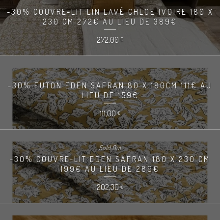
-30% COUVRE-LIT LIN LAVÉ CHLOE IVOIRE 180 X
230 CM 272€ AU LIEU DE 389€
272,00
€
-30% FUTON EDEN SAFRAN 80 X 180CM 111€ AU
LIEU DE 159€
111,00
€
Sold Out
-30% COUVRE-LIT EDEN SAFRAN 180 X 230 CM
199€ AU LIEU DE 289€
202,30
€