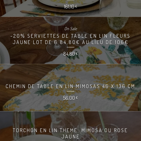
161,10
€
On Sale
-20% SERVIETTES DE TABLE EN LIN FLEURS
JAUNE LOT DE 6 84,80€ AU LIEU DE 106€
84,80
€
CHEMIN DE TABLE EN LIN MIMOSAS 46 X 136 CM
56,00
€
TORCHON EN LIN THEME: MIMOSA OU ROSE
JAUNE