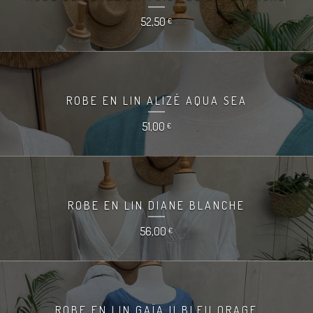
52,50
€
ROBE EN LIN ALIZÉ AQUA SEA
51,00
€
ROBE EN LIN DIANE BLANCHE
56,00
€
ROBE EN LIN GAÏA II BLEU ORAGE