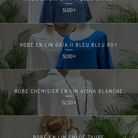
51,00
€
ROBE EN LIN GAÏA II BLEU BLEU ROY
51,00
€
ROBE CHEMISIER EN LIN AÏSHA BLANCHE
52,00
€
ROBE EN LIN CHLOÉ TAUPE