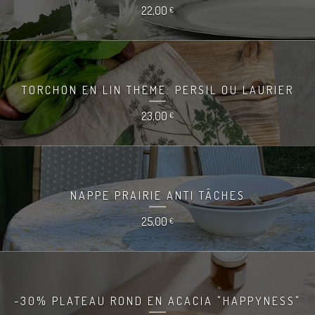
22,00
€
TORCHON EN LIN THEME: PERSIL OU LAURIER
23,00
€
NAPPE PRAIRIE ANTI TÂCHES
25,00
€
-30% PLATEAU ROND EN ACACIA "HAPPYNESS"