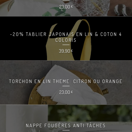
23,00
€
-20% TABLIER JAPONAIS EN LIN & COTON 4
COLORIS
39,90
€
TORCHON EN LIN THEME: CITRON OU ORANGE
23,00
€
NAPPE FOUGÈRES ANTI TÂCHES