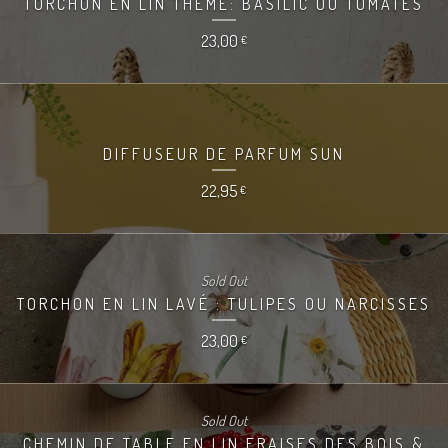
TORCHON EN LIN THEME: BASILIC OU TOMATES
23,00
€
DIFFUSEUR DE PARFUM SUN
22,95
€
Sold Out
TORCHON EN LIN LAVÉ : TULIPES OU NARCISSES
23,00
€
Sold Out
CHEMIN DE TABLE EN LIN FRAISES DES BOIS &