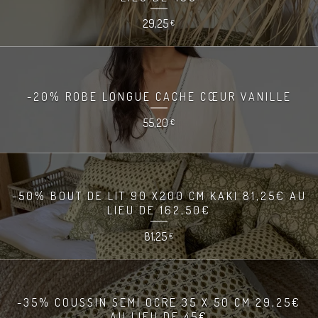
29,25
€
-20% ROBE LONGUE CACHE CŒUR VANILLE
55,20
€
-50% BOUT DE LIT 90 X200 CM KAKI 81,25€ AU
LIEU DE 162,50€
81,25
€
-35% COUSSIN SEMI OCRE 35 X 50 CM 29,25€
AU LIEU DE 45€