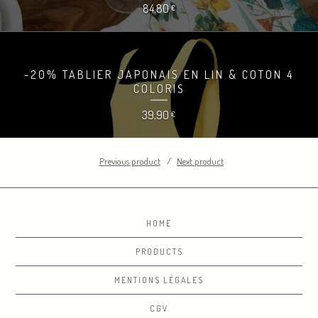
84,80
€
-20% TABLIER JAPONAIS EN LIN & COTON 4
COLORIS
39,90
€
Previous product
Next product
HOME
PRODUCTS
MENTIONS LÉGALES
CGV