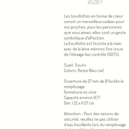
45,00
€
Les bouillottes en forme de cœur
seront un merveilleux cadeau pour
vos proches, pour les personnes
que vous aimez, elles sont un geste
symbolique d'affection.
La bouillotte est feutrée à la main
avec de la laine mérinos fine issue
de l'élevage bio contrôlé (GOTS).
Sujet: Souris
Coloris: Reste Bleu ciel
Ouverture de 27 mm de Ø facilite le
remplissage
Fermeture vis sûre
Capacité environ 0,7 l
Dim. l 22 x H 27 cm
Attention - Pour des raisons de
sécurité, veuillez ne pas utiliser
d'eau bouillante lors du remplissage