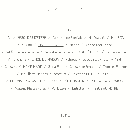
1
2
3
…
5
Products
All
💙SOLDES D'ETE💙
Commande Spéciale
NouVeautés
Mes R.D.V.
ZEN 🪷
LINGE DE TABLE
Nappe
Nappe Anti-Tache
Set & Chemin de Table
Serviette de Table
LINGE D'OFFICE
Tabliers en Lin
Torchons
LINGE DE MAISON
Rideaux
Bout de Lit - Futon - Plaid
Coussins
HOME MADE
Sac à Pain
Coussin de Senteur
Trousses Pochons
Bouillotte Mérinos
Senteurs
Selection MODE
ROBES
CHEMISIER & T-Shirt
JEANS
CÔTE JARDIN
PULL & Cie
CABAS
Maisons Photophores
Paillasson
Entretien
TISSUS AU MèTRE
HOME
PRODUCTS