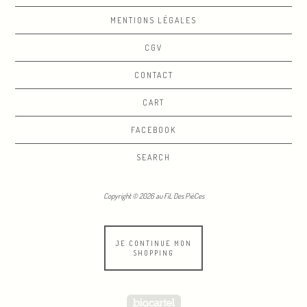
MENTIONS LÉGALES
CGV
CONTACT
CART
FACEBOOK
SEARCH
Copyright © 2026 au FiL Des PièCes
JE CONTINUE MON
SHOPPING
Powered by Big Cartel