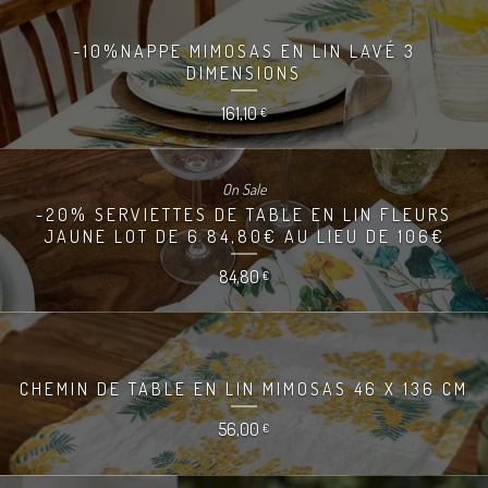
-10%NAPPE MIMOSAS EN LIN LAVÉ 3
DIMENSIONS
161,10
€
On Sale
-20% SERVIETTES DE TABLE EN LIN FLEURS
JAUNE LOT DE 6 84,80€ AU LIEU DE 106€
84,80
€
CHEMIN DE TABLE EN LIN MIMOSAS 46 X 136 CM
56,00
€