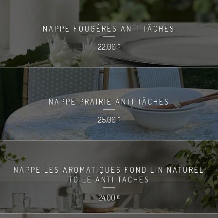
NAPPE FOUGÈRES ANTI TÂCHES
22,00
€
NAPPE PRAIRIE ANTI TÂCHES
25,00
€
NAPPE LES AROMATIQUES FOND LIN NATUREL
TOILE ANTI TACHES
24,00
€