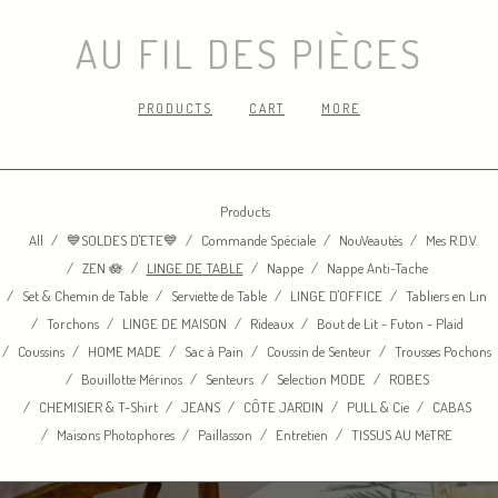
AU FIL DES PIÈCES
PRODUCTS
CART
MORE
Products
All
💙SOLDES D'ETE💙
Commande Spéciale
NouVeautés
Mes R.D.V.
ZEN 🪷
LINGE DE TABLE
Nappe
Nappe Anti-Tache
Set & Chemin de Table
Serviette de Table
LINGE D'OFFICE
Tabliers en Lin
Torchons
LINGE DE MAISON
Rideaux
Bout de Lit - Futon - Plaid
Coussins
HOME MADE
Sac à Pain
Coussin de Senteur
Trousses Pochons
Bouillotte Mérinos
Senteurs
Selection MODE
ROBES
CHEMISIER & T-Shirt
JEANS
CÔTE JARDIN
PULL & Cie
CABAS
Maisons Photophores
Paillasson
Entretien
TISSUS AU MèTRE