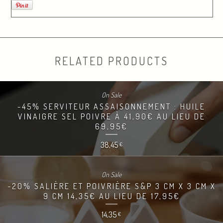
RELATED PRODUCTS
On Sale
-45% SERVITEUR ASSAISONNEMENT : HUILE
VINAIGRE SEL POIVRE À 41,90€ AU LIEU DE
69,95€
38,45
€
On Sale
-20% SALIÈRE ET POIVRIÈRE S&P 3 CM X 3 CM X
9 CM 14,35€ AU LIEU DE 17,95€
14,35
€