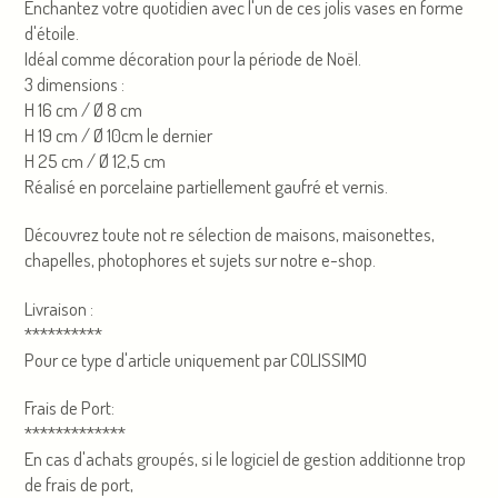
Enchantez votre quotidien avec l'un de ces jolis vases en forme
d'étoile.
Idéal comme décoration pour la période de Noël.
3 dimensions :
H 16 cm / Ø 8 cm
H 19 cm / Ø 10cm le dernier
H 25 cm / Ø 12,5 cm
Réalisé en porcelaine partiellement gaufré et vernis.
Découvrez toute not re sélection de maisons, maisonettes,
chapelles, photophores et sujets sur notre e-shop.
Livraison :
**********
Pour ce type d'article uniquement par COLISSIMO
Frais de Port:
*************
En cas d'achats groupés, si le logiciel de gestion additionne trop
de frais de port,