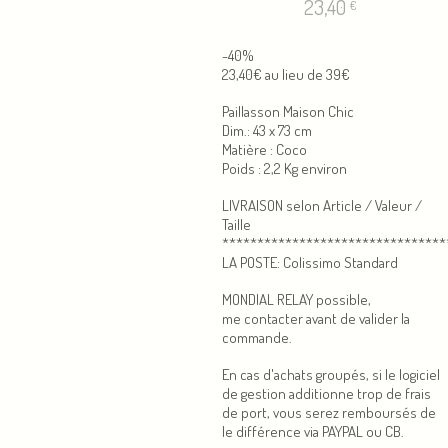
23,40
€
-40%
23,40€ au lieu de 39€
Paillasson Maison Chic
Dim.: 43 x 73 cm
Matière : Coco
Poids : 2,2 Kg environ
LIVRAISON selon Article / Valeur /
Taille
********************************
LA POSTE: Colissimo Standard
MONDIAL RELAY possible,
me contacter avant de valider la
commande.
En cas d'achats groupés, si le logiciel
de gestion additionne trop de frais
de port, vous serez remboursés de
le différence via PAYPAL ou CB.