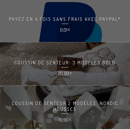
PAYEZ EN 4 FOIS SANS FRAIS AVEC PAYPAL*
0,01
€
COUSSIN DE SENTEUR: 3 MODÈLES GOLD
20,00
€
COUSSIN DE SENTEUR 2 MODÈLES: NORDIC
HOUSSES
19,90
€